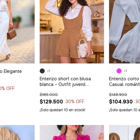
co Elegante
+1
+1
Enterizo short con blusa
Enterizo corto
blanca – Outfit juvenil
Casual, románt
0
% OFF
elegante
$185.000
$149.900
$129.500
$104.930
30
% OFF
3
¡Solo quedan
10
en stock!
¡Solo quedan
10
e