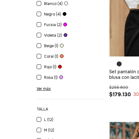
Blanco (4)
Negro (4)
Fucsia (2)
Violeta (2)
Beige (1)
Coral (1)
Rojo (1)
Set pantalón 
blusa con laci
Rosa (1)
$255.900
Ver más
$179.130
3
TALLA
L (12)
M (12)