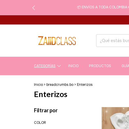
📦 ENVÍOS A TODA COLOMBIA 
CATEGORÍAS
INICIO
PRODUCTOS
GUÍ
Inicio
>
breadcrumbs.bo
>
Enterizos
Enterizos
Filtrar por
COLOR