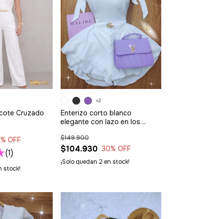
+2
scote Cruzado
Enterizo corto blanco
elegante con lazo en los
hombros
$149.900
0
% OFF
$104.930
30
% OFF
(1)
¡Solo quedan
2
en stock!
 stock!