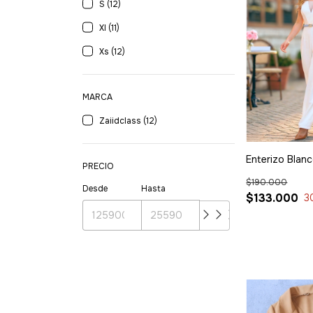
S (12)
Xl (11)
Xs (12)
MARCA
Zaiidclass (12)
Enterizo Blan
PRECIO
$190.000
Desde
Hasta
$133.000
3