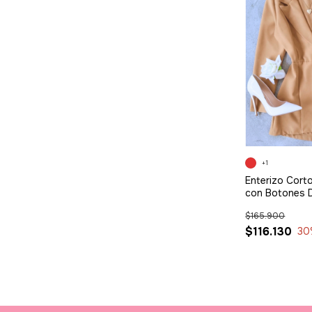
+1
Enterizo Cort
con Botones 
$165.900
$116.130
30