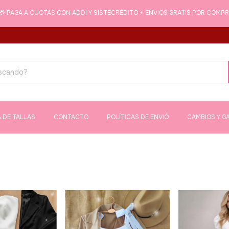
💳 PAGA A CUOTAS CON ADDI Y SISTECRÉDITO ⚡ ENVIOS GRATIS POR COMP
A DE TALLAS
CONTACTO
POLÍTICAS DE ENVIÓ
CAMBIOS Y G