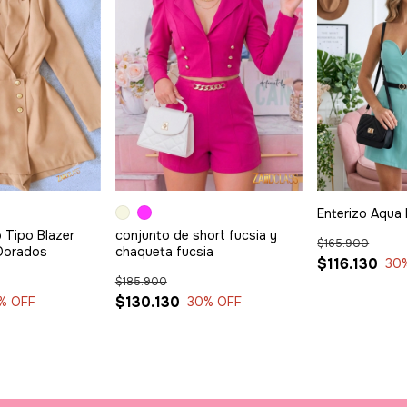
Enterizo Aqua 
o Tipo Blazer
conjunto de short fucsia y
$165.900
Dorados
chaqueta fucsia
$116.130
30
$185.900
$130.130
% OFF
30
% OFF