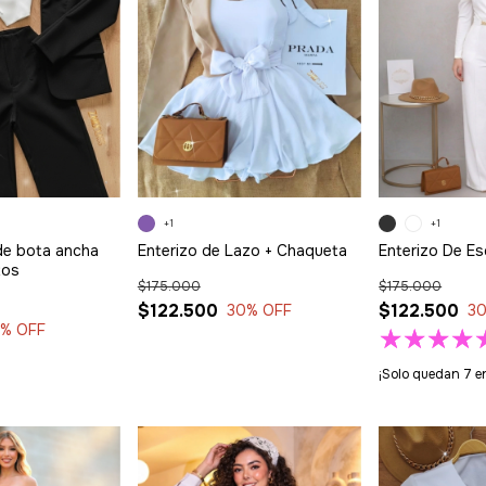
+1
+1
de bota ancha
Enterizo de Lazo + Chaqueta
Enterizo De E
tos
$175.000
$175.000
$122.500
$122.500
30
% OFF
3
0
% OFF
¡Solo quedan
7
en