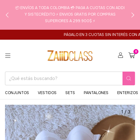
📦 ENVÍOS A TODA COLOMBIA 💳 PAGA A CUOTAS CON ADDI
Y SISTECRÉDITO ⚡ ENVIOS GRATIS POR COMPRAS
SUPERIORES A 299.900$ ⚡
PÁGALO EN 3 CUOTAS SIN INTERÉS CON ADDI PA
0
CONJUNTOS
VESTIDOS
SETS
PANTALONES
ENTERIZOS
1
/
3