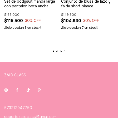
Set de bodysuit manda larga
Conjunto de blusa de lazo y
con pantalon bota ancha
falda short blanca
$165.000
$149.900
$115.500
$104.930
30
% OFF
30
% OFF
¡Solo quedan
3
en stock!
¡Solo quedan
7
en stock!
ZAIID CLASS
573212947750
soportezaiidclass@gmail.com