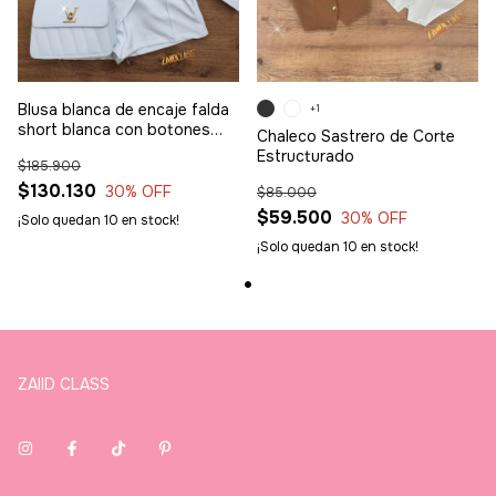
Blusa blanca de encaje falda
+1
short blanca con botones
Chaleco Sastrero de Corte
dorados y chaqueta
Estructurado
$185.900
$130.130
30
% OFF
$85.000
$59.500
30
% OFF
¡Solo quedan
10
en stock!
¡Solo quedan
10
en stock!
ZAIID CLASS