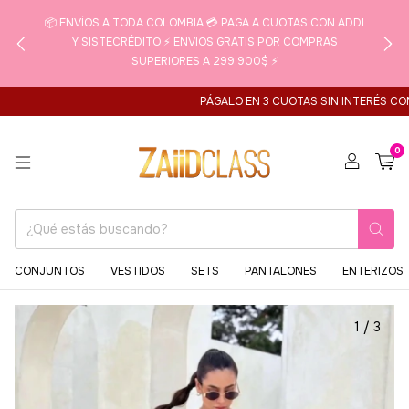
📦 ENVÍOS A TODA COLOMBIA 💳 PAGA A CUOTAS CON ADDI
Y SISTECRÉDITO ⚡ ENVIOS GRATIS POR COMPRAS
SUPERIORES A 299.900$ ⚡
PÁGALO EN 3 CUOTAS SIN INTERÉS CON ADDI P
0
CONJUNTOS
VESTIDOS
SETS
PANTALONES
ENTERIZOS
1
/
3