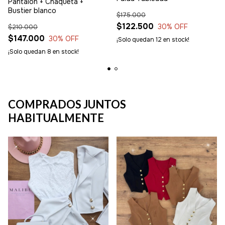
Pantalón + Chaqueta +
Bustier blanco
$175.000
$122.500
30
% OFF
$210.000
$147.000
30
% OFF
¡Solo quedan
12
en stock!
¡Solo quedan
8
en stock!
COMPRADOS JUNTOS
HABITUALMENTE