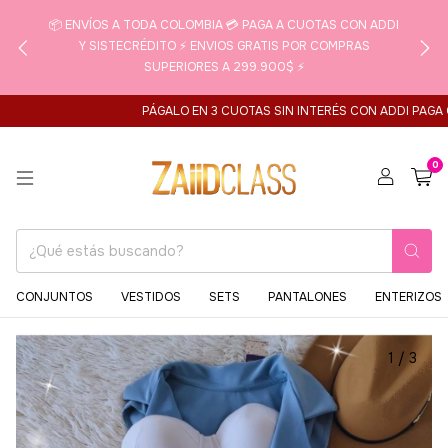
📦 ENVÍOS A TODA COLOMBIA 💳 PAGA A CUOTAS CON ADDI
Y SISTECRÉDITO ⚡ ENVIOS GRATIS POR COMPRAS
SUPERIORES A 299.900$ ⚡
PÁGALO EN 3 CUOTAS SIN INTERÉS CON ADDI PAGA CON 
0
CONJUNTOS
VESTIDOS
SETS
PANTALONES
ENTERIZOS
1
/
3