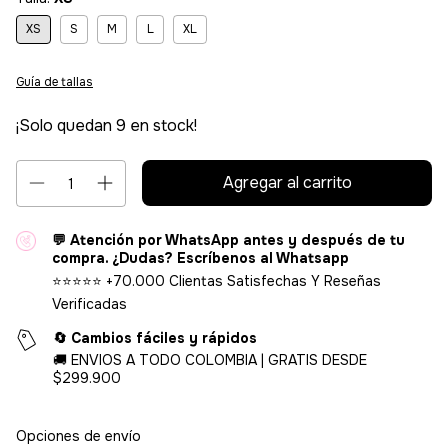
XS
S
M
L
XL
Guía de tallas
¡Solo quedan
9
en stock!
💬 Atención por WhatsApp antes y después de tu
compra. ¿Dudas? Escríbenos al Whatsapp
⭐⭐⭐⭐⭐ +70.000 Clientas Satisfechas Y Reseñas
Verificadas
🔄 Cambios fáciles y rápidos
🚚 ENVIOS A TODO COLOMBIA | GRATIS DESDE
$299.900
Entregas para el CP:
Cambiar CP
Opciones de envío