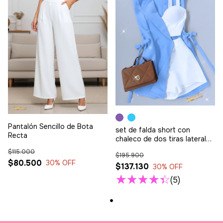
Pantalón Sencillo de Bota
set de falda short con
Recta
chaleco de dos tiras laterales
y bustier blanco
$115.000
$195.900
$80.500
30
% OFF
$137.130
30
% OFF
(5)