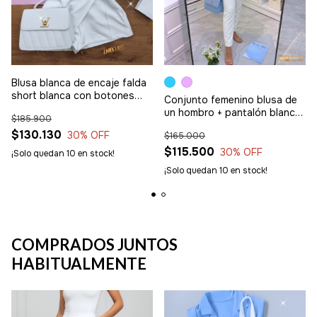
Blusa blanca de encaje falda
short blanca con botones
Conjunto femenino blusa de
dorados y chaqueta
un hombro + pantalón blanco
$185.900
tiro alto
$130.130
30
% OFF
$165.000
$115.500
30
% OFF
¡Solo quedan
10
en stock!
¡Solo quedan
10
en stock!
COMPRADOS JUNTOS
HABITUALMENTE